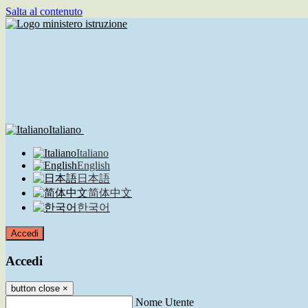
Salta al contenuto
Italiano
Italiano
English
日本語
简体中文
한국어
Accedi
Accedi
button close
×
Nome Utente