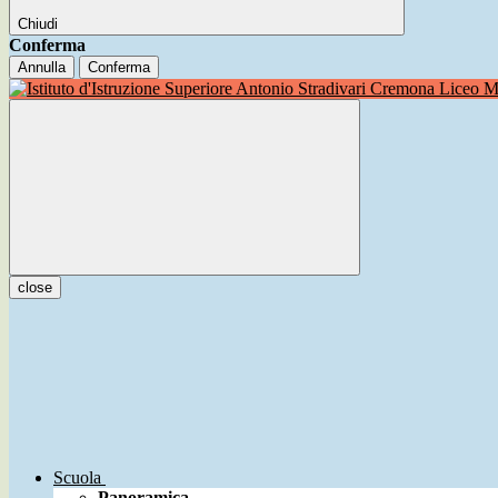
Chiudi
Conferma
Annulla
Conferma
Liceo Mu
close
Scuola
Panoramica