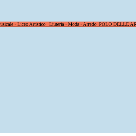
sicale - Liceo Artistico
Liuteria - Moda - Arredo
POLO DELLE A