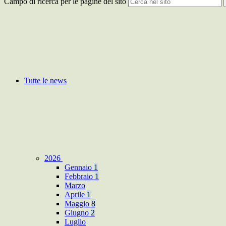
Campo di ricerca per le pagine del sito
Tutte le news
2026
Gennaio
1
Febbraio
1
Marzo
Aprile
1
Maggio
8
Giugno
2
Luglio