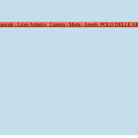
sicale - Liceo Artistico
Liuteria - Moda - Arredo
POLO DELLE A