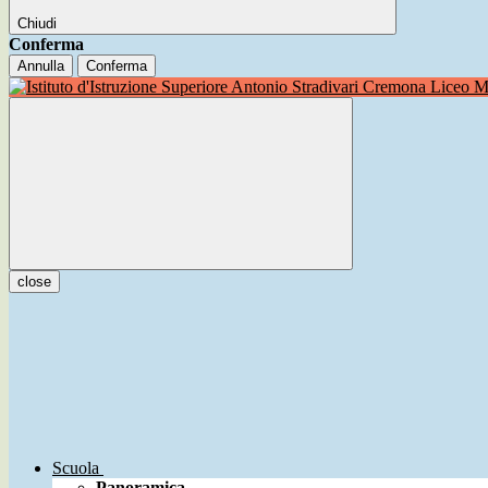
Chiudi
Conferma
Annulla
Conferma
Liceo Mu
close
Scuola
Panoramica