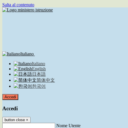
Salta al contenuto
Italiano
Italiano
English
日本語
简体中文
한국어
Accedi
Accedi
button close
×
Nome Utente