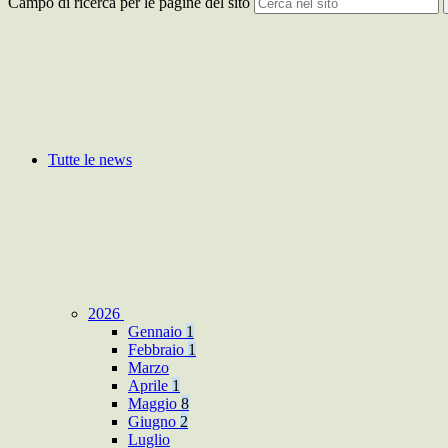
Campo di ricerca per le pagine del sito
Tutte le news
2026
Gennaio
1
Febbraio
1
Marzo
Aprile
1
Maggio
8
Giugno
2
Luglio