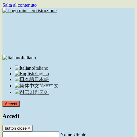
Salta al contenuto
Italiano
Italiano
English
日本語
简体中文
한국어
Accedi
Accedi
button close
×
Nome Utente