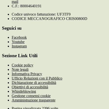
mail
C.F.: 80004640191
Codice univoco fatturazione: UF3TF9
CODICE MECCANOGRAFICO CRIS00800D
Seguici su
Facebook
Youtube
Instagram
Sezione Link Utili
Cookie policy
Note legali
Informativa Privacy
Ufficio Relazioni con il Pubblico
Dichiarazione di accessibilità
Obiettivi di accessibilità
Whistleblowing
Gestione consensi cookie
Amministrazione trasparente
Pagina visualizzata
2396
volte