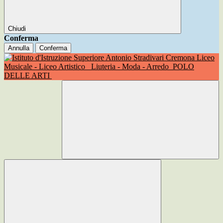
Chiudi
Conferma
Annulla
Conferma
Liceo
Musicale - Liceo Artistico
Liuteria - Moda - Arredo
POLO
DELLE ARTI