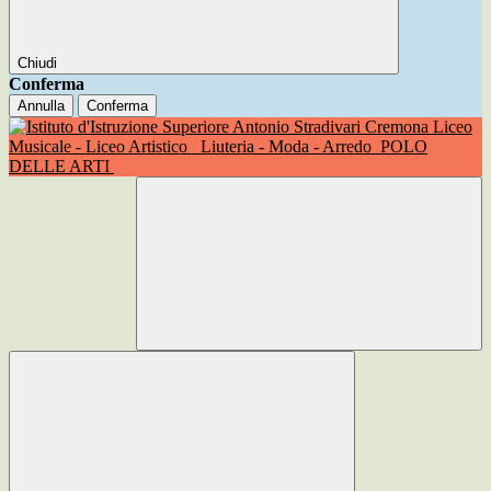
Chiudi
Conferma
Annulla
Conferma
Liceo
Musicale - Liceo Artistico
Liuteria - Moda - Arredo
POLO
DELLE ARTI