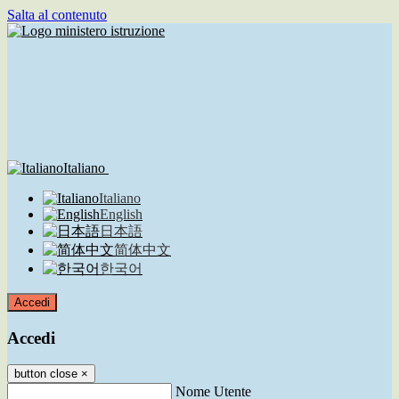
Salta al contenuto
Italiano
Italiano
English
日本語
简体中文
한국어
Accedi
Accedi
button close
×
Nome Utente