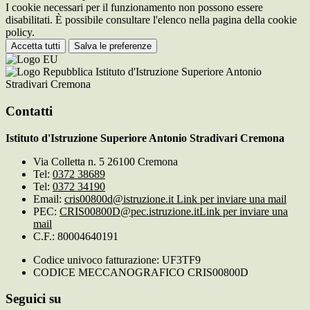
I cookie necessari per il funzionamento non possono essere
disabilitati. È possibile consultare l'elenco nella pagina della cookie
policy.
Accetta tutti
Salva le preferenze
Istituto d'Istruzione Superiore Antonio
Stradivari Cremona
Contatti
Istituto d'Istruzione Superiore Antonio Stradivari Cremona
Via Colletta n. 5 26100 Cremona
Tel:
0372 38689
Tel:
0372 34190
Email:
cris00800d@istruzione.it
Link per inviare una mail
PEC:
CRIS00800D@pec.istruzione.it
Link per inviare una
mail
C.F.: 80004640191
Codice univoco fatturazione: UF3TF9
CODICE MECCANOGRAFICO CRIS00800D
Seguici su