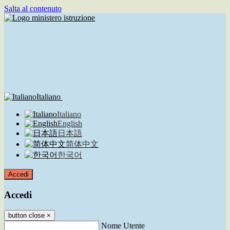
Salta al contenuto
Italiano
Italiano
English
日本語
简体中文
한국어
Accedi
Accedi
button close
×
Nome Utente