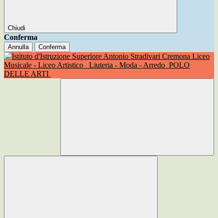
Chiudi
Conferma
Annulla
Conferma
Liceo
Musicale - Liceo Artistico
Liuteria - Moda - Arredo
POLO
DELLE ARTI