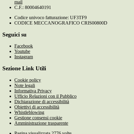
mail
C.F.: 80004640191
Codice univoco fatturazione: UF3TF9
CODICE MECCANOGRAFICO CRIS00800D
Seguici su
Facebook
Youtube
Instagram
Sezione Link Utili
Cookie policy
Note legali
Informativa Privacy
Ufficio Relazioni con il Pubblico
Dichiarazione di accessibilità
Obiettivi di accessibilità
Whistleblowing
Gestione consensi cookie
Amministrazione trasparente
Pagina visualizzata
2776
volte