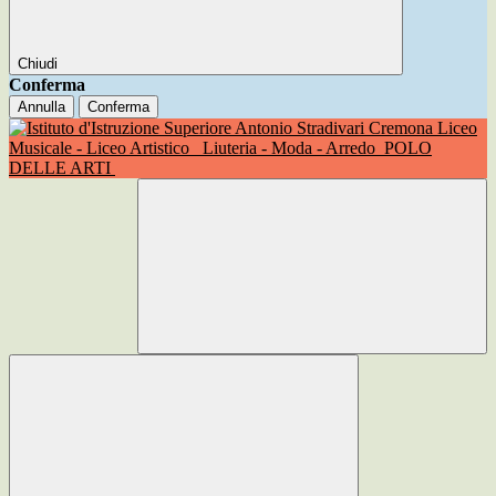
Chiudi
Conferma
Annulla
Conferma
Liceo
Musicale - Liceo Artistico
Liuteria - Moda - Arredo
POLO
DELLE ARTI