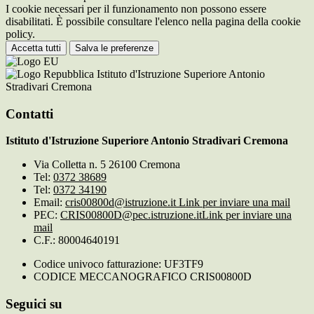
I cookie necessari per il funzionamento non possono essere
disabilitati. È possibile consultare l'elenco nella pagina della cookie
policy.
Accetta tutti
Salva le preferenze
Istituto d'Istruzione Superiore Antonio
Stradivari Cremona
Contatti
Istituto d'Istruzione Superiore Antonio Stradivari Cremona
Via Colletta n. 5 26100 Cremona
Tel:
0372 38689
Tel:
0372 34190
Email:
cris00800d@istruzione.it
Link per inviare una mail
PEC:
CRIS00800D@pec.istruzione.it
Link per inviare una
mail
C.F.: 80004640191
Codice univoco fatturazione: UF3TF9
CODICE MECCANOGRAFICO CRIS00800D
Seguici su