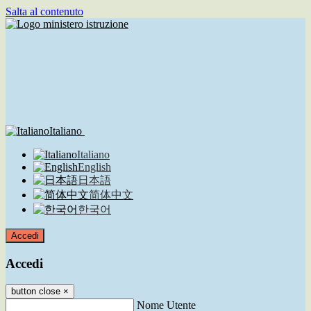
Salta al contenuto
Italiano
Italiano
English
日本語
简体中文
한국어
Accedi
Accedi
button close
×
Nome Utente