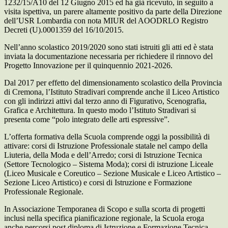
1232/15/A10 del 12 Giugno 2015 ed ha già ricevuto, in seguito a
visita ispettiva, un parere altamente positivo da parte della Direzione
dell’USR Lombardia con nota MIUR del AOODRLO Registro
Decreti (U).0001359 del 16/10/2015.
Nell’anno scolastico 2019/2020 sono stati istruiti gli atti ed è stata
inviata la documentazione necessaria per richiedere il rinnovo del
Progetto Innovazione per il quinquennio 2021-2026.
Dal 2017 per effetto del dimensionamento scolastico della Provincia
di Cremona, l’Istituto Stradivari comprende anche il Liceo Artistico
con gli indirizzi attivi dal terzo anno di Figurativo, Scenografia,
Grafica e Architettura. In questo modo l’Istituto Stradivari si
presenta come “polo integrato delle arti espressive”.
L’offerta formativa della Scuola comprende oggi la possibilità di
attivare: corsi di Istruzione Professionale statale nel campo della
Liuteria, della Moda e dell’Arredo; corsi di Istruzione Tecnica
(Settore Tecnologico – Sistema Moda); corsi di istruzione Liceale
(Liceo Musicale e Coreutico – Sezione Musicale e Liceo Artistico –
Sezione Liceo Artistico) e corsi di Istruzione e Formazione
Professionale Regionale.
In Associazione Temporanea di Scopo e sulla scorta di progetti
inclusi nella specifica pianificazione regionale, la Scuola eroga
anche percorsi post diploma di Istruzione e Formazione Tecnica