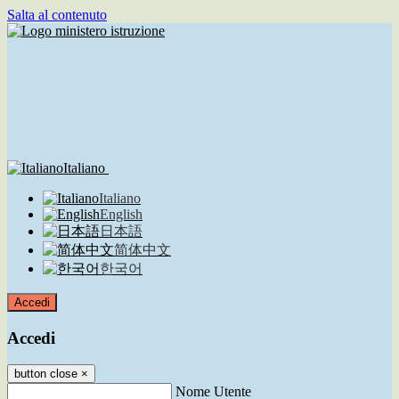
Salta al contenuto
Italiano
Italiano
English
日本語
简体中文
한국어
Accedi
Accedi
button close
×
Nome Utente