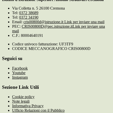
Via Colletta n. 5 26100 Cremona
Tel:
0372 38689
Tel:
0372 34190
Email:
cris00800d@istruzione.it
Link per inviare una mail
PEC:
CRIS00800D@pec.istruzione.it
Link per inviare una
mail
C.F.: 80004640191
Codice univoco fatturazione: UF3TF9
CODICE MECCANOGRAFICO CRIS00800D
Seguici su
Facebook
Youtube
Instagram
Sezione Link Utili
Cookie policy
Note legali
Informativa Privacy
Ufficio Relazioni con il Pubblico