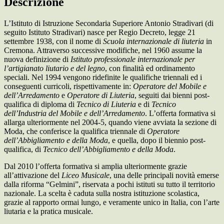
Descrizione
L’Istituto di Istruzione Secondaria Superiore Antonio Stradivari (di
seguito Istituto Stradivari) nasce per Regio Decreto, legge 21
settembre 1938, con il nome di
Scuola internazionale di liuteria
in
Cremona. Attraverso successive modifiche, nel 1960 assume la
nuova definizione di
Istituto professionale internazionale per
l’artigianato liutario e del legno
, con finalità ed ordinamento
speciali. Nel 1994 vengono ridefinite le qualifiche triennali ed i
conseguenti curricoli, rispettivamente in:
Operatore del Mobile e
dell’Arredamento
e
Operatore di Liuteria
, seguiti dai bienni post-
qualifica di diploma di
Tecnico di Liuteria
e di
Tecnico
dell’Industria del Mobile e dell’Arredamento
. L’offerta formativa si
allarga ulteriormente nel 2004-5, quando viene avviata la sezione di
Moda, che conferisce la qualifica triennale di
Operatore
dell’Abbigliamento e della Moda
, e quella, dopo il biennio post-
qualifica, di
Tecnico dell’Abbigliamento e della Moda
.
Dal 2010 l’offerta formativa si amplia ulteriormente grazie
all’attivazione del
Liceo Musicale
, una delle principali novità emerse
dalla riforma “Gelmini”, riservata a pochi istituti su tutto il territorio
nazionale. La scelta è caduta sulla nostra istituzione scolastica,
grazie al rapporto ormai lungo, e veramente unico in Italia, con l’arte
liutaria e la pratica musicale.