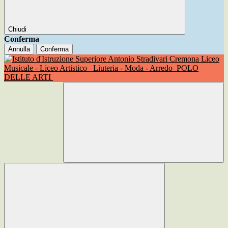
Chiudi
Conferma
Annulla
Conferma
Liceo
Musicale - Liceo Artistico
Liuteria - Moda - Arredo
POLO
DELLE ARTI