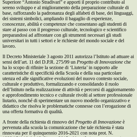
Superiore “Antonio Stradivari” e apporti il proprio contributo al
sereno sviluppo e al miglioramento della preparazione culturale di
base, rafforzando la padronanza degli alfabeti di base, dei linguaggi,
dei sistemi simbolici, ampliando il bagaglio di esperienze,
conoscenze, abilità e competenze che consentano agli studenti di
stare al passo con il progresso culturale, tecnologico e scientifico
preparandosi ad affrontare con gli strumenti necessari gli studi
universitari in tutti i settori e le richieste del mondo sociale e del
lavoro.
Il Decreto Ministeriale 3 agosto 2011 autorizza l’Istituto ad attuare ai
sensi dell’art. 11 del D.P.R. 275/99 un
Progetto di Innovazione
che
ha lo scopo di rifinire la sezione di ‘Liuteria’ in rapporto alle
caratteristiche di specificità della Scuola e della sua particolare
utenza ed alle significative evoluzioni del nuovo contesto sociale,
culturale e produttivo, formalizzando e consolidando il ruolo
dell’Istituto nella realizzazione di attività e percorsi di aggiornamento
e approfondimento tecnico e culturale rivolti al settore professionale
liutario, nonché di sperimentare un nuovo modello organizzativo e
didattico che risolva le problematiche connesse con l’erogazione di
una offerta formativa di qualità.
A fronte della richiesta di rinnovo del
Progetto di Innovazione
è
pervenuta alla scuola la comunicazione che tale richiesta è stata
rinnovata per il quinquennio 2016-2021 con nota prot. N.