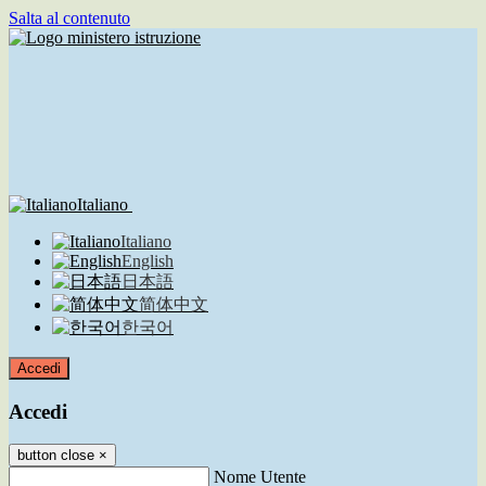
Salta al contenuto
Italiano
Italiano
English
日本語
简体中文
한국어
Accedi
Accedi
button close
×
Nome Utente