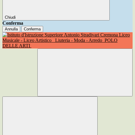
Chiudi
Conferma
Annulla
Conferma
Liceo
Musicale - Liceo Artistico
Liuteria - Moda - Arredo
POLO
DELLE ARTI