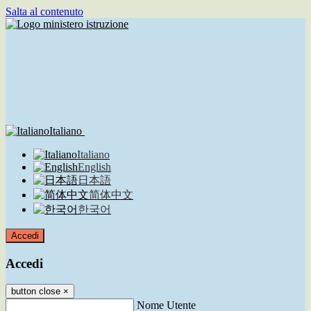
Salta al contenuto
Italiano
Italiano
English
日本語
简体中文
한국어
Accedi
Accedi
button close
×
Nome Utente