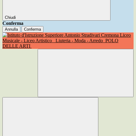
Chiudi
Conferma
Annulla
Conferma
Liceo
Musicale - Liceo Artistico
Liuteria - Moda - Arredo
POLO
DELLE ARTI