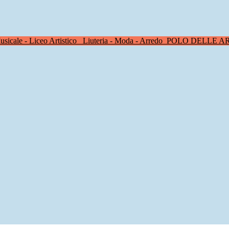
sicale - Liceo Artistico
Liuteria - Moda - Arredo
POLO DELLE A