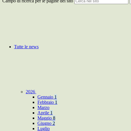
Campo di ricerca per le pagine del sito
Tutte le news
2026
Gennaio
1
Febbraio
1
Marzo
Aprile
1
Maggio
8
Giugno
2
Luglio