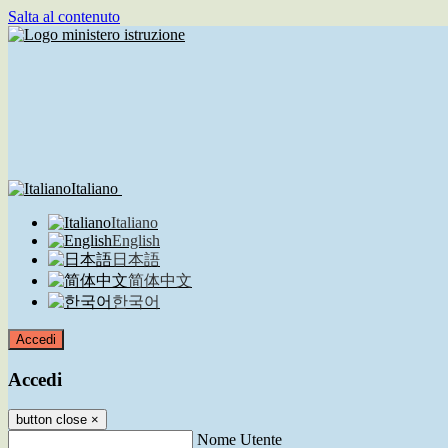
Salta al contenuto
Italiano
Italiano
English
日本語
简体中文
한국어
Accedi
Accedi
button close
×
Nome Utente