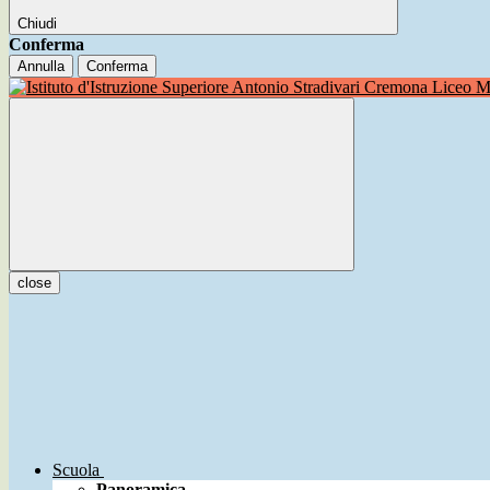
Chiudi
Conferma
Annulla
Conferma
Liceo Mu
close
Scuola
Panoramica