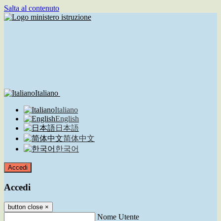
Salta al contenuto
Italiano
Italiano
English
日本語
简体中文
한국어
Accedi
Accedi
button close
×
Nome Utente