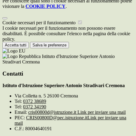
Per conoscere quali sono i cookie necessari al funzionamento potete
visionare la
COOKIE POLICY
.
Cookie necessari per il funzionamento
I cookie necessari per il funzionamento non possono essere
disabilitati. È possibile consultare l'elenco nella pagina della cookie
policy.
Accetta tutti
Salva le preferenze
Istituto d'Istruzione Superiore Antonio
Stradivari Cremona
Contatti
Istituto d'Istruzione Superiore Antonio Stradivari Cremona
Via Colletta n. 5 26100 Cremona
Tel:
0372 38689
Tel:
0372 34190
Email:
cris00800d@istruzione.it
Link per inviare una mail
PEC:
CRIS00800D@pec.istruzione.it
Link per inviare una
mail
C.F.: 80004640191