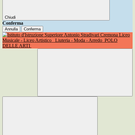
Chiudi
Conferma
Annulla
Conferma
Liceo
Musicale - Liceo Artistico
Liuteria - Moda - Arredo
POLO
DELLE ARTI