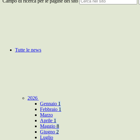
Campo di ricerca per le pagine del sito
Tutte le news
2026
Gennaio
1
Febbraio
1
Marzo
Aprile
1
Maggio
8
Giugno
2
Luglio