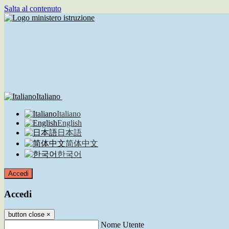
Salta al contenuto
Italiano
Italiano
English
日本語
简体中文
한국어
Accedi
Accedi
button close
×
Nome Utente