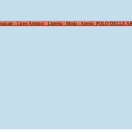
sicale - Liceo Artistico
Liuteria - Moda - Arredo
POLO DELLE A