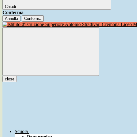
Chiudi
Conferma
Annulla
Conferma
Liceo Mu
close
Scuola
Panoramica