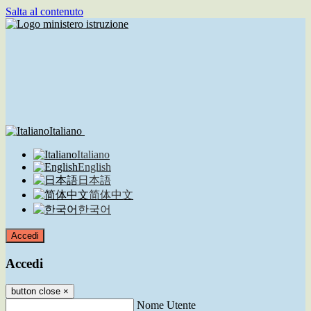
Salta al contenuto
Italiano
Italiano
English
日本語
简体中文
한국어
Accedi
Accedi
button close
×
Nome Utente