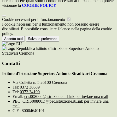
Per conoscere quali sono i cookie necessari al funzionamento potete
visionare la
COOKIE POLICY
.
Cookie necessari per il funzionamento
I cookie necessari per il funzionamento non possono essere
disabilitati. È possibile consultare l'elenco nella pagina della cookie
policy.
Accetta tutti
Salva le preferenze
Istituto d'Istruzione Superiore Antonio
Stradivari Cremona
Contatti
Istituto d'Istruzione Superiore Antonio Stradivari Cremona
Via Colletta n. 5 26100 Cremona
Tel:
0372 38689
Tel:
0372 34190
Email:
cris00800d@istruzione.it
Link per inviare una mail
PEC:
CRIS00800D@pec.istruzione.it
Link per inviare una
mail
C.F.: 80004640191