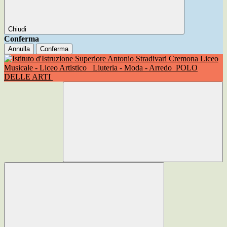
Chiudi
Conferma
Annulla
Conferma
Liceo
Musicale - Liceo Artistico
Liuteria - Moda - Arredo
POLO
DELLE ARTI