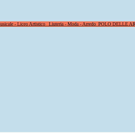
sicale - Liceo Artistico
Liuteria - Moda - Arredo
POLO DELLE A