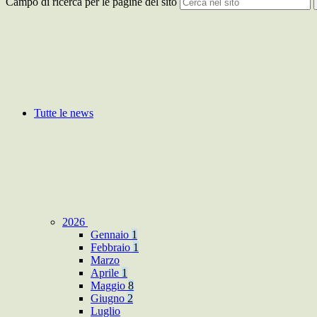
Campo di ricerca per le pagine del sito
Tutte le news
2026
Gennaio
1
Febbraio
1
Marzo
Aprile
1
Maggio
8
Giugno
2
Luglio