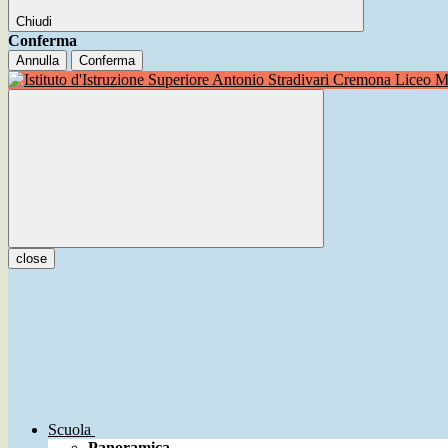
Chiudi
Conferma
Annulla
Conferma
Liceo Mu
close
Scuola
Panoramica