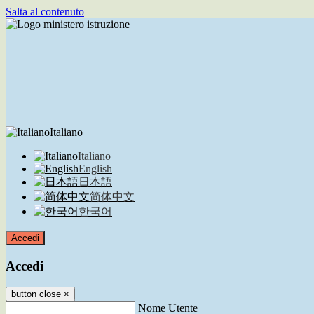
Salta al contenuto
Italiano
Italiano
English
日本語
简体中文
한국어
Accedi
Accedi
button close
×
Nome Utente