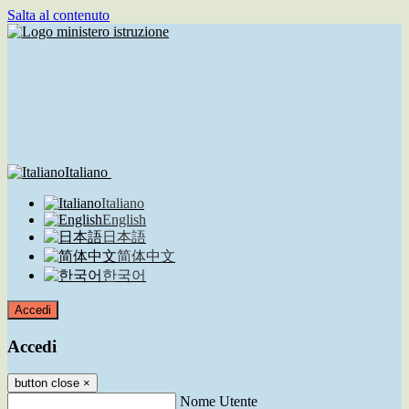
Salta al contenuto
Italiano
Italiano
English
日本語
简体中文
한국어
Accedi
Accedi
button close
×
Nome Utente