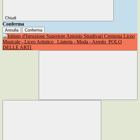
Chiudi
Conferma
Annulla
Conferma
Liceo
Musicale - Liceo Artistico
Liuteria - Moda - Arredo
POLO
DELLE ARTI