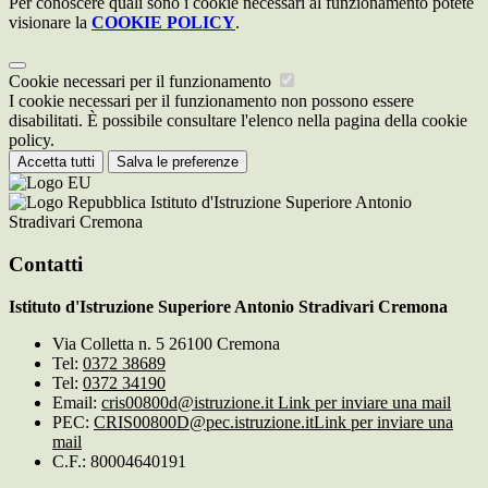
Per conoscere quali sono i cookie necessari al funzionamento potete
visionare la
COOKIE POLICY
.
Cookie necessari per il funzionamento
I cookie necessari per il funzionamento non possono essere
disabilitati. È possibile consultare l'elenco nella pagina della cookie
policy.
Accetta tutti
Salva le preferenze
Istituto d'Istruzione Superiore Antonio
Stradivari Cremona
Contatti
Istituto d'Istruzione Superiore Antonio Stradivari Cremona
Via Colletta n. 5 26100 Cremona
Tel:
0372 38689
Tel:
0372 34190
Email:
cris00800d@istruzione.it
Link per inviare una mail
PEC:
CRIS00800D@pec.istruzione.it
Link per inviare una
mail
C.F.: 80004640191