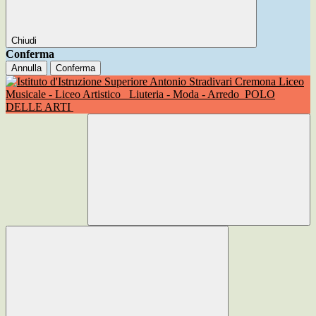
Chiudi
Conferma
Annulla
Conferma
Liceo
Musicale - Liceo Artistico
Liuteria - Moda - Arredo
POLO
DELLE ARTI