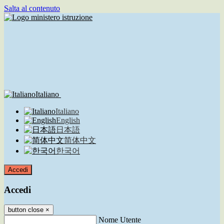
Salta al contenuto
Italiano
Italiano
English
日本語
简体中文
한국어
Accedi
Accedi
button close
×
Nome Utente