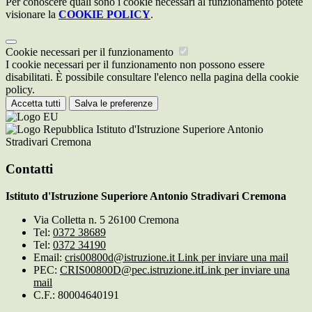
Per conoscere quali sono i cookie necessari al funzionamento potete
visionare la
COOKIE POLICY
.
Cookie necessari per il funzionamento
I cookie necessari per il funzionamento non possono essere
disabilitati. È possibile consultare l'elenco nella pagina della cookie
policy.
Accetta tutti
Salva le preferenze
Istituto d'Istruzione Superiore Antonio
Stradivari Cremona
Contatti
Istituto d'Istruzione Superiore Antonio Stradivari Cremona
Via Colletta n. 5 26100 Cremona
Tel:
0372 38689
Tel:
0372 34190
Email:
cris00800d@istruzione.it
Link per inviare una mail
PEC:
CRIS00800D@pec.istruzione.it
Link per inviare una
mail
C.F.: 80004640191