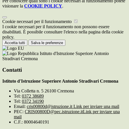
Per conoscere quali sono i cookie necessari al funzionamento potete
visionare la
COOKIE POLICY
.
Cookie necessari per il funzionamento
I cookie necessari per il funzionamento non possono essere
disabilitati. È possibile consultare l'elenco nella pagina della cookie
policy.
Accetta tutti
Salva le preferenze
Istituto d'Istruzione Superiore Antonio
Stradivari Cremona
Contatti
Istituto d'Istruzione Superiore Antonio Stradivari Cremona
Via Colletta n. 5 26100 Cremona
Tel:
0372 38689
Tel:
0372 34190
Email:
cris00800d@istruzione.it
Link per inviare una mail
PEC:
CRIS00800D@pec.istruzione.it
Link per inviare una
mail
C.F.: 80004640191