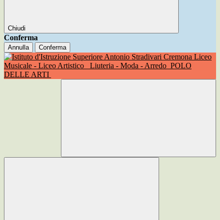
Chiudi
Conferma
Annulla
Conferma
Liceo
Musicale - Liceo Artistico
Liuteria - Moda - Arredo
POLO
DELLE ARTI