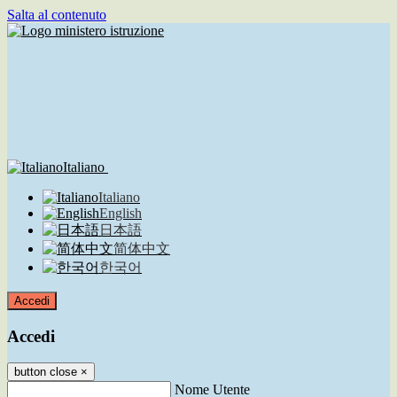
Salta al contenuto
Italiano
Italiano
English
日本語
简体中文
한국어
Accedi
Accedi
button close
×
Nome Utente