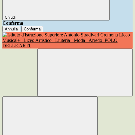
Chiudi
Conferma
Annulla
Conferma
Liceo
Musicale - Liceo Artistico
Liuteria - Moda - Arredo
POLO
DELLE ARTI