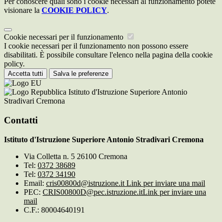
Per conoscere quali sono i cookie necessari al funzionamento potete
visionare la
COOKIE POLICY
.
Cookie necessari per il funzionamento
I cookie necessari per il funzionamento non possono essere
disabilitati. È possibile consultare l'elenco nella pagina della cookie
policy.
Accetta tutti
Salva le preferenze
Istituto d'Istruzione Superiore Antonio
Stradivari Cremona
Contatti
Istituto d'Istruzione Superiore Antonio Stradivari Cremona
Via Colletta n. 5 26100 Cremona
Tel:
0372 38689
Tel:
0372 34190
Email:
cris00800d@istruzione.it
Link per inviare una mail
PEC:
CRIS00800D@pec.istruzione.it
Link per inviare una
mail
C.F.: 80004640191