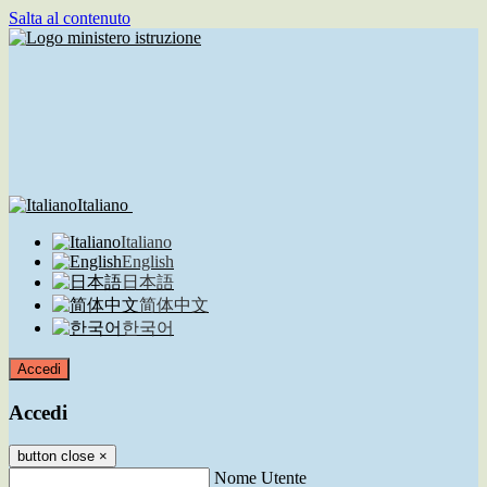
Salta al contenuto
Italiano
Italiano
English
日本語
简体中文
한국어
Accedi
Accedi
button close
×
Nome Utente