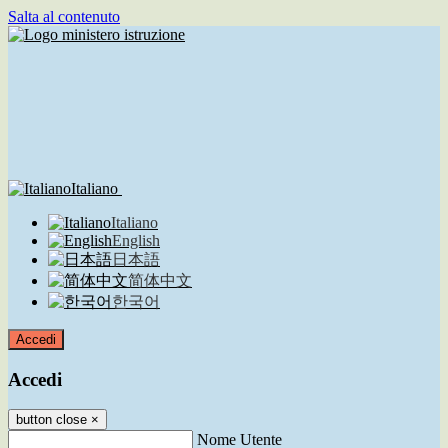
Salta al contenuto
Italiano
Italiano
English
日本語
简体中文
한국어
Accedi
Accedi
button close
×
Nome Utente