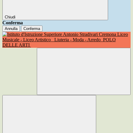
Chiudi
Conferma
Annulla
Conferma
Liceo
Musicale - Liceo Artistico
Liuteria - Moda - Arredo
POLO
DELLE ARTI