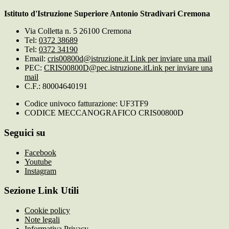
Istituto d'Istruzione Superiore Antonio Stradivari Cremona
Via Colletta n. 5 26100 Cremona
Tel:
0372 38689
Tel:
0372 34190
Email:
cris00800d@istruzione.it
Link per inviare una mail
PEC:
CRIS00800D@pec.istruzione.it
Link per inviare una
mail
C.F.: 80004640191
Codice univoco fatturazione: UF3TF9
CODICE MECCANOGRAFICO CRIS00800D
Seguici su
Facebook
Youtube
Instagram
Sezione Link Utili
Cookie policy
Note legali
Informativa Privacy