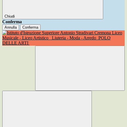
Chiudi
Conferma
Annulla
Conferma
Liceo
Musicale - Liceo Artistico
Liuteria - Moda - Arredo
POLO
DELLE ARTI