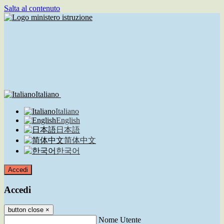
Salta al contenuto
Italiano
Italiano
English
日本語
简体中文
한국어
Accedi
Accedi
button close
×
Nome Utente