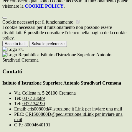
Per conoscere quali sono i cookie necessari al funzionamento potete
visionare la
COOKIE POLICY
.
Cookie necessari per il funzionamento
I cookie necessari per il funzionamento non possono essere
disabilitati. È possibile consultare l'elenco nella pagina della cookie
policy.
Accetta tutti
Salva le preferenze
Istituto d'Istruzione Superiore Antonio
Stradivari Cremona
Contatti
Istituto d'Istruzione Superiore Antonio Stradivari Cremona
Via Colletta n. 5 26100 Cremona
Tel:
0372 38689
Tel:
0372 34190
Email:
cris00800d@istruzione.it
Link per inviare una mail
PEC:
CRIS00800D@pec.istruzione.it
Link per inviare una
mail
C.F.: 80004640191