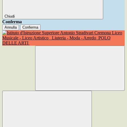
Chiudi
Conferma
Annulla
Conferma
Liceo
Musicale - Liceo Artistico
Liuteria - Moda - Arredo
POLO
DELLE ARTI