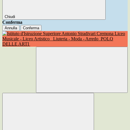
Chiudi
Conferma
Annulla
Conferma
Liceo
Musicale - Liceo Artistico
Liuteria - Moda - Arredo
POLO
DELLE ARTI