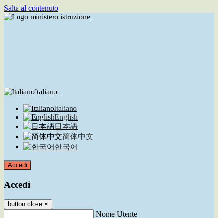
Salta al contenuto
Italiano
Italiano
English
日本語
简体中文
한국어
Accedi
Accedi
button close
×
Nome Utente