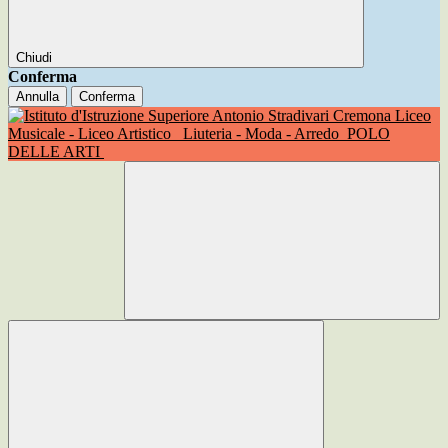
Chiudi
Conferma
Annulla
Conferma
Liceo
Musicale - Liceo Artistico
Liuteria - Moda - Arredo
POLO
DELLE ARTI