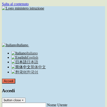
Salta al contenuto
Italiano
Italiano
English
日本語
简体中文
한국어
Accedi
Accedi
button close
×
Nome Utente