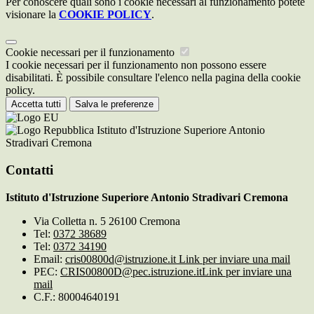
Per conoscere quali sono i cookie necessari al funzionamento potete
visionare la
COOKIE POLICY
.
Cookie necessari per il funzionamento
I cookie necessari per il funzionamento non possono essere
disabilitati. È possibile consultare l'elenco nella pagina della cookie
policy.
Accetta tutti
Salva le preferenze
Istituto d'Istruzione Superiore Antonio
Stradivari Cremona
Contatti
Istituto d'Istruzione Superiore Antonio Stradivari Cremona
Via Colletta n. 5 26100 Cremona
Tel:
0372 38689
Tel:
0372 34190
Email:
cris00800d@istruzione.it
Link per inviare una mail
PEC:
CRIS00800D@pec.istruzione.it
Link per inviare una
mail
C.F.: 80004640191