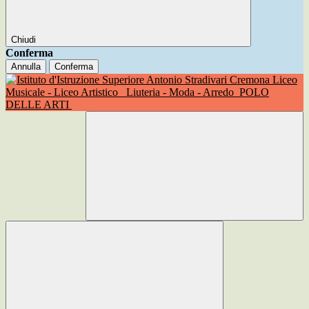
Chiudi
Conferma
Annulla
Conferma
Liceo
Musicale - Liceo Artistico
Liuteria - Moda - Arredo
POLO
DELLE ARTI