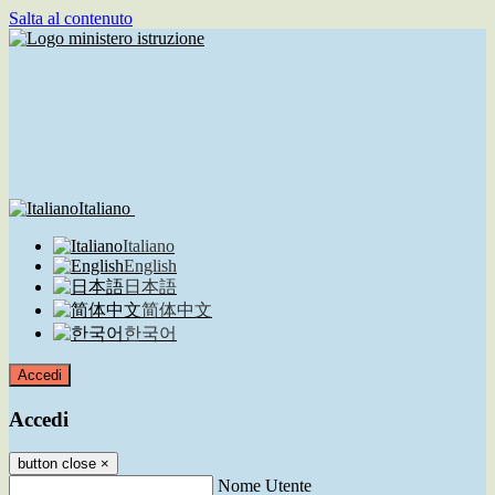
Salta al contenuto
Italiano
Italiano
English
日本語
简体中文
한국어
Accedi
Accedi
button close
×
Nome Utente