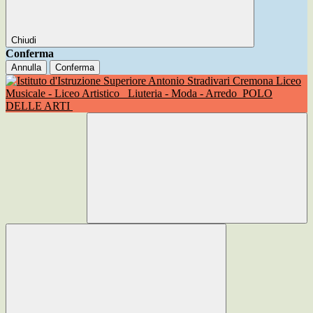
Chiudi
Conferma
Annulla
Conferma
Liceo
Musicale - Liceo Artistico
Liuteria - Moda - Arredo
POLO
DELLE ARTI