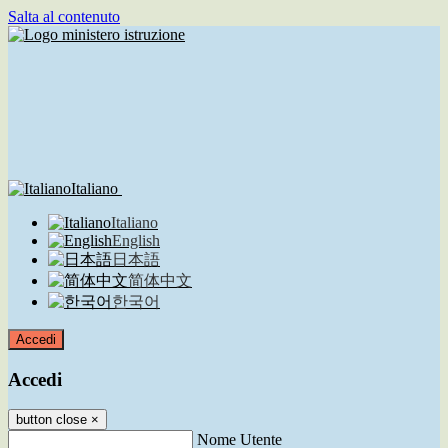
Salta al contenuto
Italiano
Italiano
English
日本語
简体中文
한국어
Accedi
Accedi
button close
×
Nome Utente