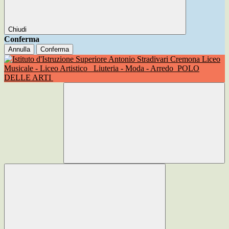
Chiudi
Conferma
Annulla
Conferma
Liceo
Musicale - Liceo Artistico
Liuteria - Moda - Arredo
POLO
DELLE ARTI