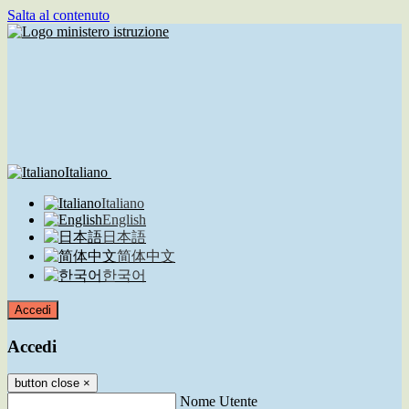
Salta al contenuto
Italiano
Italiano
English
日本語
简体中文
한국어
Accedi
Accedi
button close
×
Nome Utente