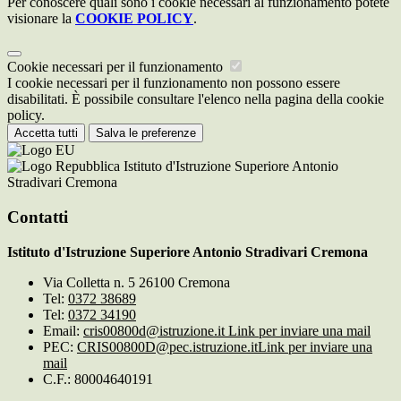
Per conoscere quali sono i cookie necessari al funzionamento potete
visionare la
COOKIE POLICY
.
Cookie necessari per il funzionamento
I cookie necessari per il funzionamento non possono essere
disabilitati. È possibile consultare l'elenco nella pagina della cookie
policy.
Accetta tutti
Salva le preferenze
Istituto d'Istruzione Superiore Antonio
Stradivari Cremona
Contatti
Istituto d'Istruzione Superiore Antonio Stradivari Cremona
Via Colletta n. 5 26100 Cremona
Tel:
0372 38689
Tel:
0372 34190
Email:
cris00800d@istruzione.it
Link per inviare una mail
PEC:
CRIS00800D@pec.istruzione.it
Link per inviare una
mail
C.F.: 80004640191