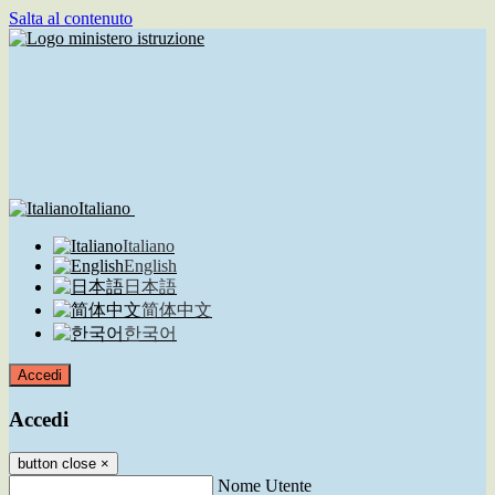
Salta al contenuto
Italiano
Italiano
English
日本語
简体中文
한국어
Accedi
Accedi
button close
×
Nome Utente