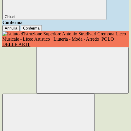
Chiudi
Conferma
Annulla
Conferma
Liceo
Musicale - Liceo Artistico
Liuteria - Moda - Arredo
POLO
DELLE ARTI