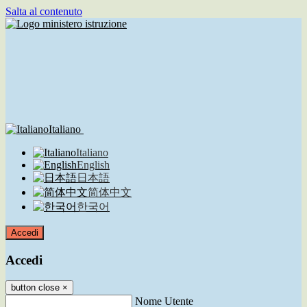
Salta al contenuto
Italiano
Italiano
English
日本語
简体中文
한국어
Accedi
Accedi
button close
×
Nome Utente