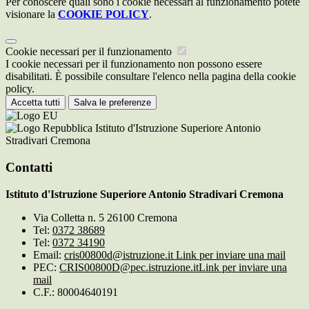
Per conoscere quali sono i cookie necessari al funzionamento potete
visionare la
COOKIE POLICY
.
Cookie necessari per il funzionamento
I cookie necessari per il funzionamento non possono essere
disabilitati. È possibile consultare l'elenco nella pagina della cookie
policy.
Accetta tutti
Salva le preferenze
Istituto d'Istruzione Superiore Antonio
Stradivari Cremona
Contatti
Istituto d'Istruzione Superiore Antonio Stradivari Cremona
Via Colletta n. 5 26100 Cremona
Tel:
0372 38689
Tel:
0372 34190
Email:
cris00800d@istruzione.it
Link per inviare una mail
PEC:
CRIS00800D@pec.istruzione.it
Link per inviare una
mail
C.F.: 80004640191