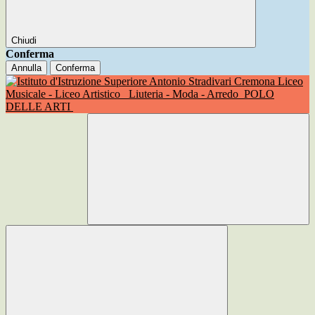
Chiudi
Conferma
Annulla
Conferma
Liceo
Musicale - Liceo Artistico
Liuteria - Moda - Arredo
POLO
DELLE ARTI