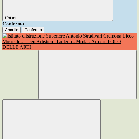
Chiudi
Conferma
Annulla
Conferma
Liceo
Musicale - Liceo Artistico
Liuteria - Moda - Arredo
POLO
DELLE ARTI