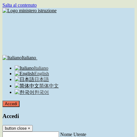
Salta al contenuto
Italiano
Italiano
English
日本語
简体中文
한국어
Accedi
Accedi
button close
×
Nome Utente