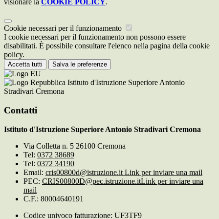
visionare la
COOKIE POLICY
.
Cookie necessari per il funzionamento
I cookie necessari per il funzionamento non possono essere
disabilitati. È possibile consultare l'elenco nella pagina della cookie
policy.
Accetta tutti
Salva le preferenze
Istituto d'Istruzione Superiore Antonio
Stradivari Cremona
Contatti
Istituto d'Istruzione Superiore Antonio Stradivari Cremona
Via Colletta n. 5 26100 Cremona
Tel:
0372 38689
Tel:
0372 34190
Email:
cris00800d@istruzione.it
Link per inviare una mail
PEC:
CRIS00800D@pec.istruzione.it
Link per inviare una
mail
C.F.: 80004640191
Codice univoco fatturazione: UF3TF9