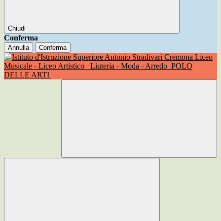
Chiudi
Conferma
Annulla
Conferma
Liceo
Musicale - Liceo Artistico
Liuteria - Moda - Arredo
POLO
DELLE ARTI