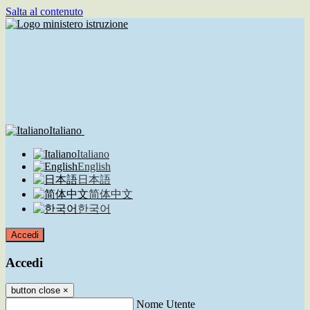
Salta al contenuto
Italiano
Italiano
English
日本語
简体中文
한국어
Accedi
Accedi
button close
×
Nome Utente