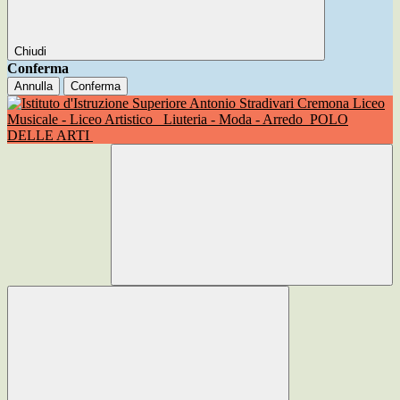
Chiudi
Conferma
Annulla
Conferma
Liceo
Musicale - Liceo Artistico
Liuteria - Moda - Arredo
POLO
DELLE ARTI