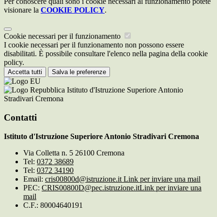
Per conoscere quali sono i cookie necessari al funzionamento potete
visionare la
COOKIE POLICY
.
Cookie necessari per il funzionamento
I cookie necessari per il funzionamento non possono essere
disabilitati. È possibile consultare l'elenco nella pagina della cookie
policy.
Accetta tutti
Salva le preferenze
Istituto d'Istruzione Superiore Antonio
Stradivari Cremona
Contatti
Istituto d'Istruzione Superiore Antonio Stradivari Cremona
Via Colletta n. 5 26100 Cremona
Tel:
0372 38689
Tel:
0372 34190
Email:
cris00800d@istruzione.it
Link per inviare una mail
PEC:
CRIS00800D@pec.istruzione.it
Link per inviare una
mail
C.F.: 80004640191