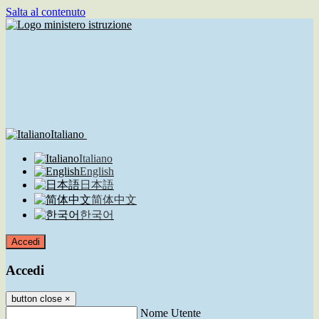
Salta al contenuto
Italiano
Italiano
English
日本語
简体中文
한국어
Accedi
Accedi
button close
×
Nome Utente