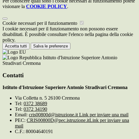
Per conoscere quali sono i cookie necessari al funzionamento potete
visionare la
COOKIE POLICY
.
Cookie necessari per il funzionamento
I cookie necessari per il funzionamento non possono essere
disabilitati. È possibile consultare l'elenco nella pagina della cookie
policy.
Accetta tutti
Salva le preferenze
Istituto d'Istruzione Superiore Antonio
Stradivari Cremona
Contatti
Istituto d'Istruzione Superiore Antonio Stradivari Cremona
Via Colletta n. 5 26100 Cremona
Tel:
0372 38689
Tel:
0372 34190
Email:
cris00800d@istruzione.it
Link per inviare una mail
PEC:
CRIS00800D@pec.istruzione.it
Link per inviare una
mail
C.F.: 80004640191