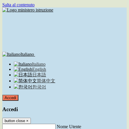
Salta al contenuto
Italiano
Italiano
English
日本語
简体中文
한국어
Accedi
Accedi
button close
×
Nome Utente