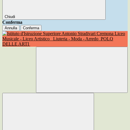
Chiudi
Conferma
Annulla
Conferma
Liceo
Musicale - Liceo Artistico
Liuteria - Moda - Arredo
POLO
DELLE ARTI