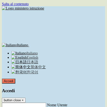
Salta al contenuto
Italiano
Italiano
English
日本語
简体中文
한국어
Accedi
Accedi
button close
×
Nome Utente