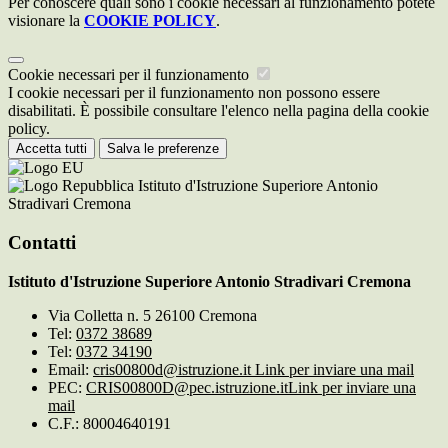
Per conoscere quali sono i cookie necessari al funzionamento potete
visionare la
COOKIE POLICY
.
Cookie necessari per il funzionamento
I cookie necessari per il funzionamento non possono essere
disabilitati. È possibile consultare l'elenco nella pagina della cookie
policy.
Accetta tutti
Salva le preferenze
Istituto d'Istruzione Superiore Antonio
Stradivari Cremona
Contatti
Istituto d'Istruzione Superiore Antonio Stradivari Cremona
Via Colletta n. 5 26100 Cremona
Tel:
0372 38689
Tel:
0372 34190
Email:
cris00800d@istruzione.it
Link per inviare una mail
PEC:
CRIS00800D@pec.istruzione.it
Link per inviare una
mail
C.F.: 80004640191