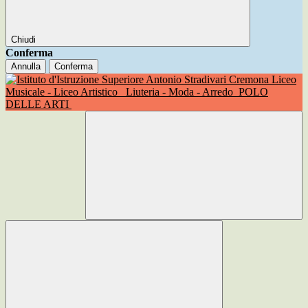
Chiudi
Conferma
Annulla
Conferma
Liceo
Musicale - Liceo Artistico
Liuteria - Moda - Arredo
POLO
DELLE ARTI