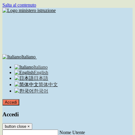
Salta al contenuto
Italiano
Italiano
English
日本語
简体中文
한국어
Accedi
Accedi
button close
×
Nome Utente