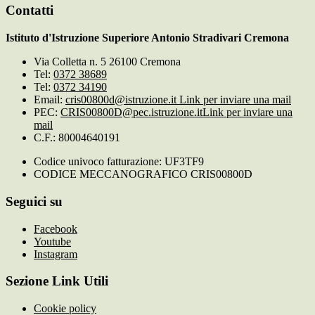
Contatti
Istituto d'Istruzione Superiore Antonio Stradivari Cremona
Via Colletta n. 5 26100 Cremona
Tel:
0372 38689
Tel:
0372 34190
Email:
cris00800d@istruzione.it
Link per inviare una mail
PEC:
CRIS00800D@pec.istruzione.it
Link per inviare una
mail
C.F.: 80004640191
Codice univoco fatturazione: UF3TF9
CODICE MECCANOGRAFICO CRIS00800D
Seguici su
Facebook
Youtube
Instagram
Sezione Link Utili
Cookie policy