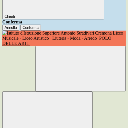
Chiudi
Conferma
Annulla
Conferma
Liceo
Musicale - Liceo Artistico
Liuteria - Moda - Arredo
POLO
DELLE ARTI