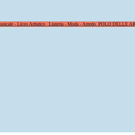
sicale - Liceo Artistico
Liuteria - Moda - Arredo
POLO DELLE A