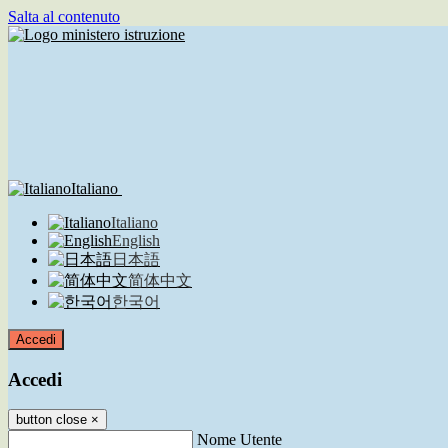
Salta al contenuto
Italiano
Italiano
English
日本語
简体中文
한국어
Accedi
Accedi
button close
×
Nome Utente