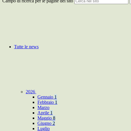
Campo di ricerca per le pagine del sito
Tutte le news
2026
Gennaio
1
Febbraio
1
Marzo
Aprile
1
Maggio
8
Giugno
2
Luglio