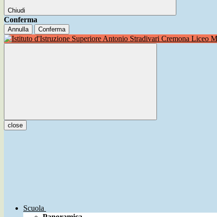
Chiudi
Conferma
Annulla
Conferma
Liceo Mu
close
Scuola
Panoramica