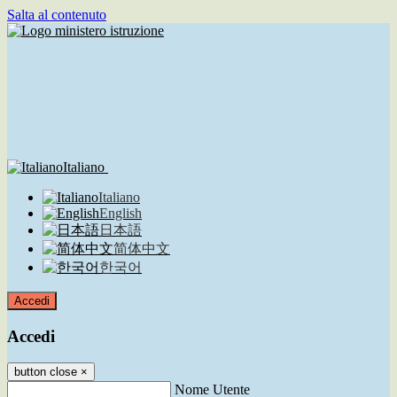
Salta al contenuto
Italiano
Italiano
English
日本語
简体中文
한국어
Accedi
Accedi
button close
×
Nome Utente