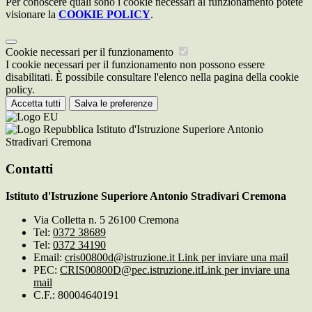
Per conoscere quali sono i cookie necessari al funzionamento potete
visionare la
COOKIE POLICY
.
Cookie necessari per il funzionamento
I cookie necessari per il funzionamento non possono essere
disabilitati. È possibile consultare l'elenco nella pagina della cookie
policy.
Accetta tutti
Salva le preferenze
Istituto d'Istruzione Superiore Antonio
Stradivari Cremona
Contatti
Istituto d'Istruzione Superiore Antonio Stradivari Cremona
Via Colletta n. 5 26100 Cremona
Tel:
0372 38689
Tel:
0372 34190
Email:
cris00800d@istruzione.it
Link per inviare una mail
PEC:
CRIS00800D@pec.istruzione.it
Link per inviare una
mail
C.F.: 80004640191