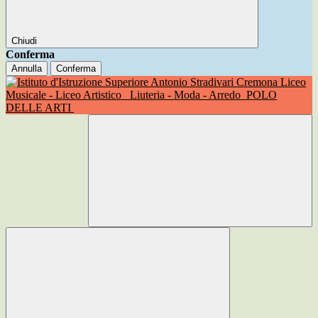
Chiudi
Conferma
Annulla
Conferma
Liceo
Musicale - Liceo Artistico
Liuteria - Moda - Arredo
POLO
DELLE ARTI