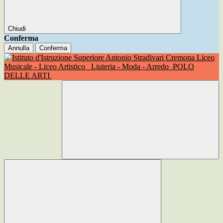
Chiudi
Conferma
Annulla
Conferma
Liceo
Musicale - Liceo Artistico
Liuteria - Moda - Arredo
POLO
DELLE ARTI