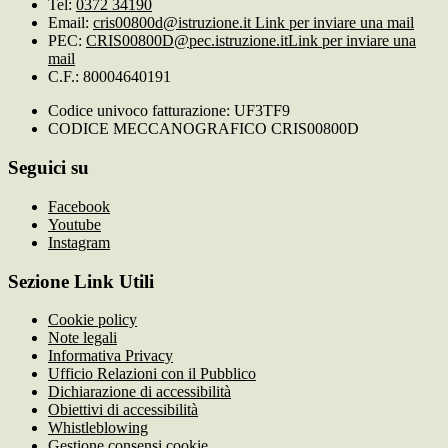
Tel:
0372 34190
Email:
cris00800d@istruzione.it
Link per inviare una mail
PEC:
CRIS00800D@pec.istruzione.it
Link per inviare una
mail
C.F.: 80004640191
Codice univoco fatturazione: UF3TF9
CODICE MECCANOGRAFICO CRIS00800D
Seguici su
Facebook
Youtube
Instagram
Sezione Link Utili
Cookie policy
Note legali
Informativa Privacy
Ufficio Relazioni con il Pubblico
Dichiarazione di accessibilità
Obiettivi di accessibilità
Whistleblowing
Gestione consensi cookie