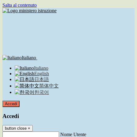
Salta al contenuto
Italiano
Italiano
English
日本語
简体中文
한국어
Accedi
Accedi
button close
×
Nome Utente