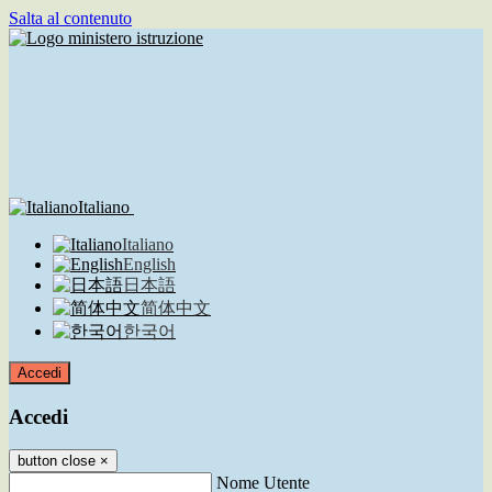
Salta al contenuto
Italiano
Italiano
English
日本語
简体中文
한국어
Accedi
Accedi
button close
×
Nome Utente