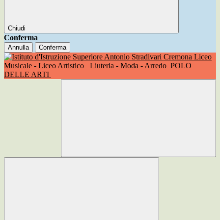
Chiudi
Conferma
Annulla
Conferma
Liceo
Musicale - Liceo Artistico
Liuteria - Moda - Arredo
POLO
DELLE ARTI