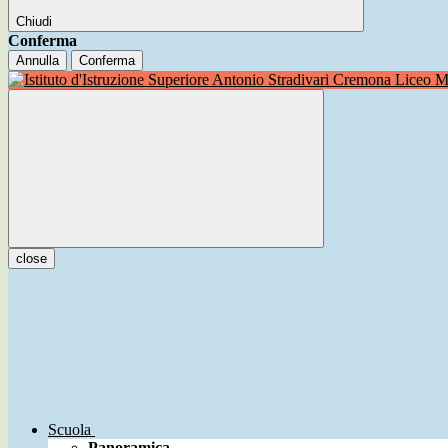
Chiudi
Conferma
Annulla
Conferma
Liceo Mu
close
Scuola
Panoramica