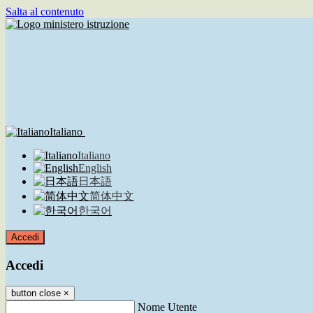
Salta al contenuto
Italiano
Italiano
English
日本語
简体中文
한국어
Accedi
Accedi
button close
×
Nome Utente