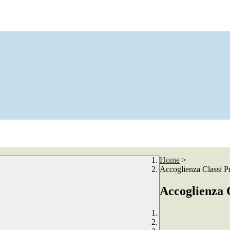
Home
>
Accoglienza Classi P
Accoglienza 