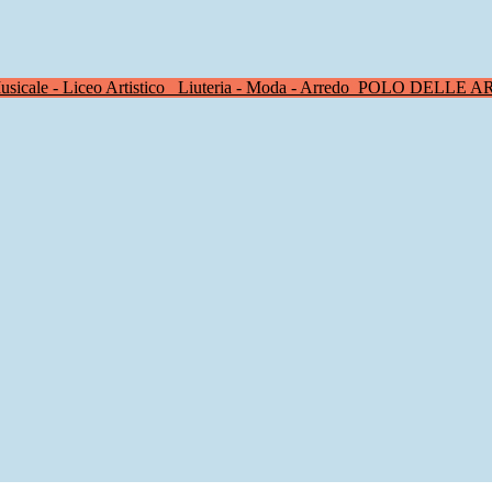
sicale - Liceo Artistico
Liuteria - Moda - Arredo
POLO DELLE A