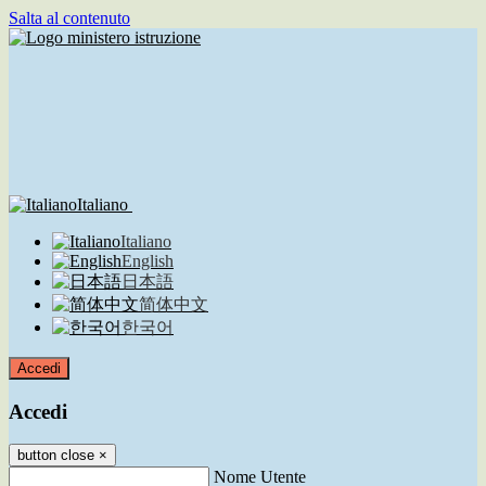
Salta al contenuto
Italiano
Italiano
English
日本語
简体中文
한국어
Accedi
Accedi
button close
×
Nome Utente