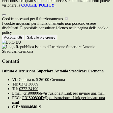
Per conoscere quali sono i cookie necessari al funzionamento potete
visionare la
COOKIE POLICY
.
Cookie necessari per il funzionamento
I cookie necessari per il funzionamento non possono essere
disabilitati. È possibile consultare l'elenco nella pagina della cookie
policy.
Accetta tutti
Salva le preferenze
Istituto d'Istruzione Superiore Antonio
Stradivari Cremona
Contatti
Istituto d'Istruzione Superiore Antonio Stradivari Cremona
Via Colletta n. 5 26100 Cremona
Tel:
0372 38689
Tel:
0372 34190
Email:
cris00800d@istruzione.it
Link per inviare una mail
PEC:
CRIS00800D@pec.istruzione.it
Link per inviare una
mail
C.F.: 80004640191