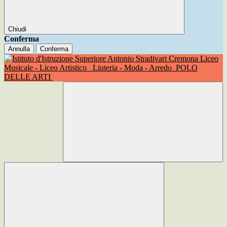
Chiudi
Conferma
Annulla
Conferma
Liceo
Musicale - Liceo Artistico
Liuteria - Moda - Arredo
POLO
DELLE ARTI