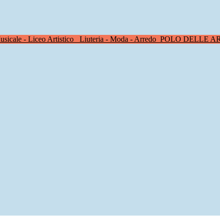
sicale - Liceo Artistico
Liuteria - Moda - Arredo
POLO DELLE A