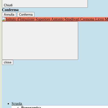
Chiudi
Conferma
Annulla
Conferma
Liceo Mu
close
Scuola
Panoramica