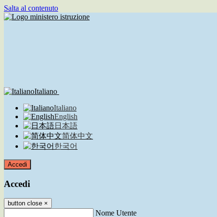
Salta al contenuto
Italiano
Italiano
English
日本語
简体中文
한국어
Accedi
Accedi
button close
×
Nome Utente