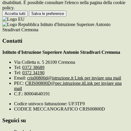
disabilitati. È possibile consultare l'elenco nella pagina della cookie
policy.
Accetta tutti
Salva le preferenze
Istituto d'Istruzione Superiore Antonio
Stradivari Cremona
Contatti
Istituto d'Istruzione Superiore Antonio Stradivari Cremona
Via Colletta n. 5 26100 Cremona
Tel:
0372 38689
Tel:
0372 34190
Email:
cris00800d@istruzione.it
Link per inviare una mail
PEC:
CRIS00800D@pec.istruzione.it
Link per inviare una
mail
C.F.: 80004640191
Codice univoco fatturazione: UF3TF9
CODICE MECCANOGRAFICO CRIS00800D
Seguici su