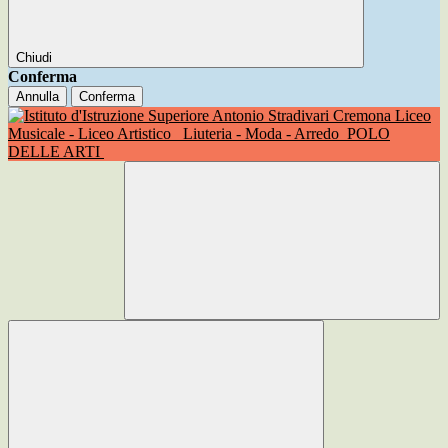
Chiudi
Conferma
Annulla
Conferma
Liceo
Musicale - Liceo Artistico
Liuteria - Moda - Arredo
POLO
DELLE ARTI