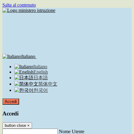
Salta al contenuto
Italiano
Italiano
English
日本語
简体中文
한국어
Accedi
Accedi
button close
×
Nome Utente