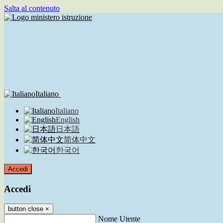
Salta al contenuto
Italiano
Italiano
English
日本語
简体中文
한국어
Accedi
Accedi
button close
×
Nome Utente