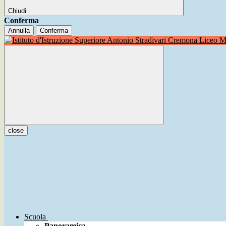
Chiudi
Conferma
Annulla
Conferma
Liceo Mu
close
Scuola
Panoramica