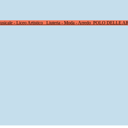
sicale - Liceo Artistico
Liuteria - Moda - Arredo
POLO DELLE A