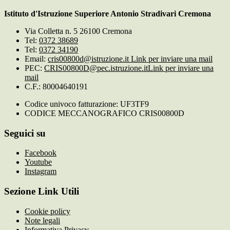
Istituto d'Istruzione Superiore Antonio Stradivari Cremona
Via Colletta n. 5 26100 Cremona
Tel:
0372 38689
Tel:
0372 34190
Email:
cris00800d@istruzione.it
Link per inviare una mail
PEC:
CRIS00800D@pec.istruzione.it
Link per inviare una
mail
C.F.: 80004640191
Codice univoco fatturazione: UF3TF9
CODICE MECCANOGRAFICO CRIS00800D
Seguici su
Facebook
Youtube
Instagram
Sezione Link Utili
Cookie policy
Note legali
Informativa Privacy