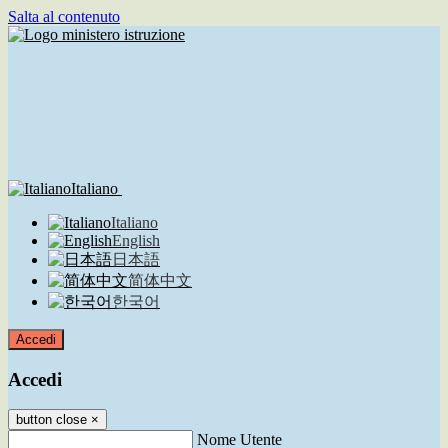
Salta al contenuto
Italiano
Italiano
English
日本語
简体中文
한국어
Accedi
Accedi
button close
×
Nome Utente