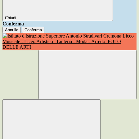
Chiudi
Conferma
Annulla
Conferma
Liceo
Musicale - Liceo Artistico
Liuteria - Moda - Arredo
POLO
DELLE ARTI