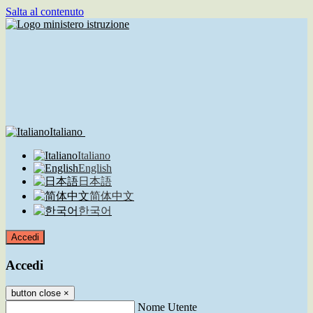
Salta al contenuto
Italiano
Italiano
English
日本語
简体中文
한국어
Accedi
Accedi
button close
×
Nome Utente