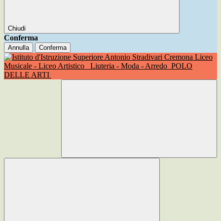
Chiudi
Conferma
Annulla
Conferma
Liceo
Musicale - Liceo Artistico
Liuteria - Moda - Arredo
POLO
DELLE ARTI