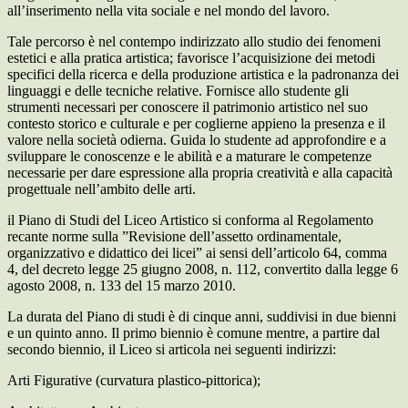
all’inserimento nella vita sociale e nel mondo del lavoro.
Tale percorso è nel contempo indirizzato allo studio dei fenomeni
estetici e alla pratica artistica; favorisce l’acquisizione dei metodi
specifici della ricerca e della produzione artistica e la padronanza dei
linguaggi e delle tecniche relative. Fornisce allo studente gli
strumenti necessari per conoscere il patrimonio artistico nel suo
contesto storico e culturale e per coglierne appieno la presenza e il
valore nella società odierna. Guida lo studente ad approfondire e a
sviluppare le conoscenze e le abilità e a maturare le competenze
necessarie per dare espressione alla propria creatività e alla capacità
progettuale nell’ambito delle arti.
il Piano di Studi del Liceo Artistico si conforma al Regolamento
recante norme sulla ”Revisione dell’assetto ordinamentale,
organizzativo e didattico dei licei” ai sensi dell’articolo 64, comma
4, del decreto legge 25 giugno 2008, n. 112, convertito dalla legge 6
agosto 2008, n. 133 del 15 marzo 2010.
La durata del Piano di studi è di cinque anni, suddivisi in due bienni
e un quinto anno. Il primo biennio è comune mentre, a partire dal
secondo biennio, il Liceo si articola nei seguenti indirizzi:
Arti Figurative (curvatura plastico-pittorica);