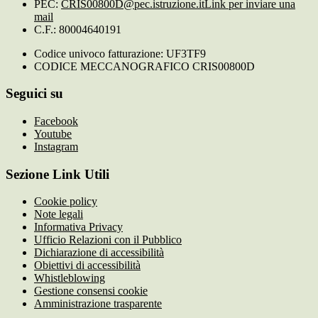
PEC:
CRIS00800D@pec.istruzione.it
Link per inviare una
mail
C.F.: 80004640191
Codice univoco fatturazione: UF3TF9
CODICE MECCANOGRAFICO CRIS00800D
Seguici su
Facebook
Youtube
Instagram
Sezione Link Utili
Cookie policy
Note legali
Informativa Privacy
Ufficio Relazioni con il Pubblico
Dichiarazione di accessibilità
Obiettivi di accessibilità
Whistleblowing
Gestione consensi cookie
Amministrazione trasparente