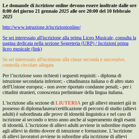
Le domande di
iscrizione
online devono essere inoltrate dalle ore
8:00 del giorno 21 gennaio
2025
alle ore 20:00 del 10 febbraio
2025
http://www.istruzione.it/iscrizionionline/
Se sei interessato all'iscrizione alla prima Liceo Musicale, consulta la
pagina dedicata nella sezione Segreteria (URP) / Iscrizioni prima
liceo musicale (link)
Se sei interessato all'iscrizione alla classe seconda e successive,
controlla circolare allegata
Per l’iscrizione sono richiesti i seguenti requisiti: - diploma di
istruzione secondaria inferiore; - cittadinanza italiana o di altro stato
dell'Unione europea; - non avere riportato condanne penali; - per i
cittadini stranieri, conoscenza preliminare della lingua italiana.
L’iscrizione alla sezione di
LIUTERIA
per gli allievi stranieri già in
possesso di diploma/laurea/certificazione di percorsi di studio (allievi
adulti) è subordinata alle prove di idoneità linguistica e nel caso di
iscrizione al secondo o terzo anno anche al superamento degli esami
di idoneità. L’iscrizione di allievi adulti avviene in subordine rispetto
agli allievi in diritto dovere di istruzione e formazione. L’iscrizione
di allievi lavoratori avviene in subordine alla iscrizione di allievi