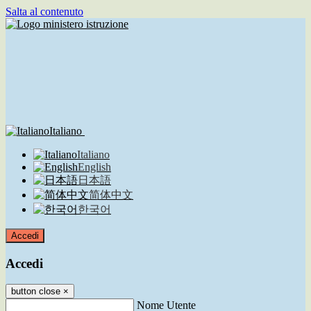
Salta al contenuto
Italiano
Italiano
English
日本語
简体中文
한국어
Accedi
Accedi
button close
×
Nome Utente