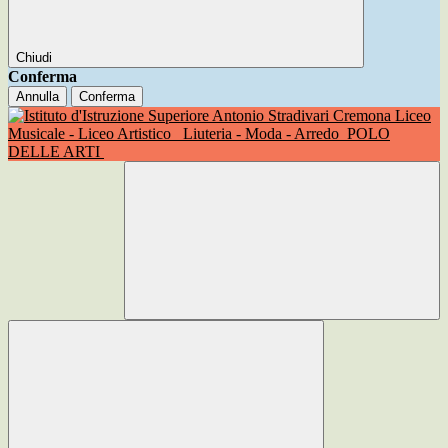
Chiudi
Conferma
Annulla
Conferma
Liceo
Musicale - Liceo Artistico
Liuteria - Moda - Arredo
POLO
DELLE ARTI