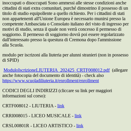
inoccupati o disoccupati Sono ammessi alle stesse condizioni anche
cittadini di stati extra comunitari, purché dimostrino il possesso di un
titolo di studio equipollente a quello richiesto. Per i cittadini di stati
non appartenenti all'Unione Europea è necessario munirsi presso la
competente Ambasciata o Consolato italiano del visto di ingresso per
motivi di studio, senza il quale non verrà concesso il permesso di
soggiorno. Il permesso di soggiorno dovrà poi essere regolarizzato
dall'interessato presso la questura di Cremona dopo l'ammissione
alla Scuola.
modulo per iscrizoni alla liuteria per alunni stranieri (non in possesso
di SPID)
ModuloIscrizioneLIUTERIA_202425_CRTF008012.pdf
(allegare
anche fotocopia del documento di identità) - check also
https://www.scuoladiliuteria.it/enrollment/enrollment
CODICI DEGLI INDIRIZZI (cliccare su link per maggiori
informazioni sul corso):
CRTF008012 - LIUTERIA -
link
CRRI008015 - LICEO MUSICALE -
link
CRSL00801R - LICEO ARTISTICO -
link