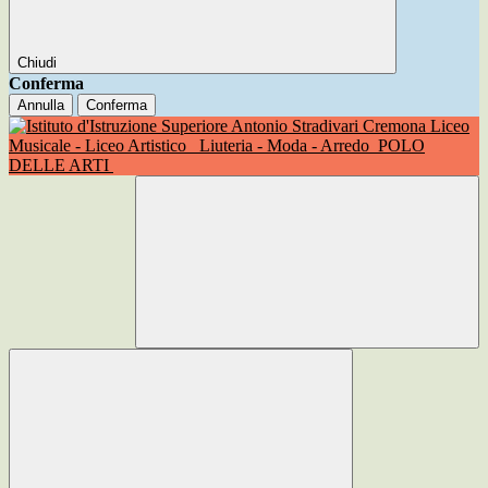
Chiudi
Conferma
Annulla
Conferma
Liceo
Musicale - Liceo Artistico
Liuteria - Moda - Arredo
POLO
DELLE ARTI