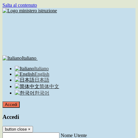
Salta al contenuto
Italiano
Italiano
English
日本語
简体中文
한국어
Accedi
Accedi
button close
×
Nome Utente