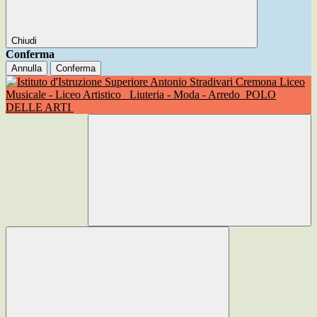
Chiudi
Conferma
Annulla
Conferma
Liceo
Musicale - Liceo Artistico
Liuteria - Moda - Arredo
POLO
DELLE ARTI