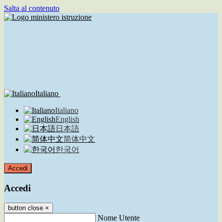
Salta al contenuto
Italiano
Italiano
English
日本語
简体中文
한국어
Accedi
Accedi
button close
×
Nome Utente