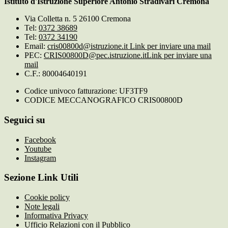
Istituto d'Istruzione Superiore Antonio Stradivari Cremona
Via Colletta n. 5 26100 Cremona
Tel:
0372 38689
Tel:
0372 34190
Email:
cris00800d@istruzione.it
Link per inviare una mail
PEC:
CRIS00800D@pec.istruzione.it
Link per inviare una
mail
C.F.: 80004640191
Codice univoco fatturazione: UF3TF9
CODICE MECCANOGRAFICO CRIS00800D
Seguici su
Facebook
Youtube
Instagram
Sezione Link Utili
Cookie policy
Note legali
Informativa Privacy
Ufficio Relazioni con il Pubblico