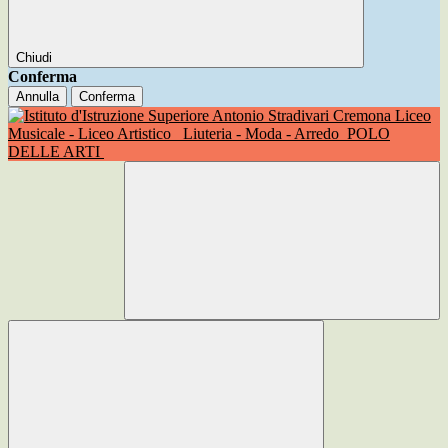
Chiudi
Conferma
Annulla
Conferma
Liceo
Musicale - Liceo Artistico
Liuteria - Moda - Arredo
POLO
DELLE ARTI