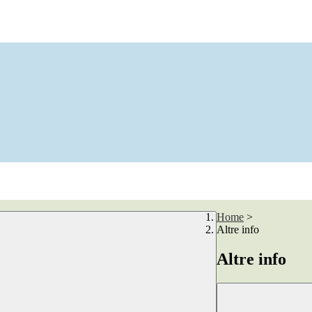
Home
>
Altre info
Altre info