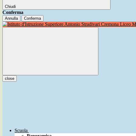
Chiudi
Conferma
Annulla
Conferma
Liceo Mu
close
Scuola
Panoramica