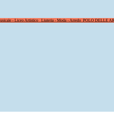
sicale - Liceo Artistico
Liuteria - Moda - Arredo
POLO DELLE A