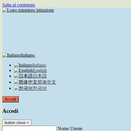
Salta al contenuto
Italiano
Italiano
English
日本語
简体中文
한국어
Accedi
Accedi
button close
×
Nome Utente