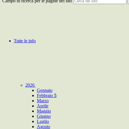
Campo di ricerca per le pagine del sito
Tutte le info
2026
Gennaio
Febbraio
5
Marzo
Aprile
Maggio
Giugno
Luglio
Agosto